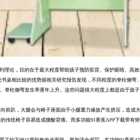
，目的在于最大程度帮助孩子预防驼背、保护眼睛、高效率学习
下载与传统书桌相比较的优势据相关研究报告发现，不同程度的脊柱侧弯
、脊柱侧弯发生率逐年上升。这些问题很大程度上都是由于
趴，大腿会与椅子座面由于小腿重力缘故产生挤压，造成大腿
传统椅子容易造成腰酸背痛。而多功能91香蕉APP下载带有矫姿
，设置了约下倾15度斜角的桌面版，更加适合书写。多功能91